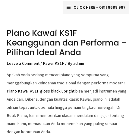
Skip
Main
CLICK HERE - 0811 8689 987
to
Menu
Post
content
navigation
Piano Kawai KS1F
Keanggunan dan Performa –
Pilihan Ideal Anda
Leave a Comment
/
Kawai KS1F
/ By
admin
Apakah Anda sedang mencari piano yang sempurna yang
menggabungkan keindahan tradisional dengan performa modern?
Piano Kawai KS1F gloss black upright
bisa menjadi instrumen yang
Anda cari. Dikenal dengan kualitas klasik Kawai, piano ini adalah
pilihan tepat untuk pemula hingga pemain tingkat menengah. Di
Butik Piano, kami memberikan ulasan mendalam dan jujur tentang
piano kami, memastikan Anda menemukan yang paling sesuai
dengan kebutuhan Anda.