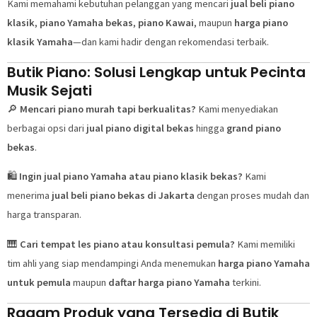
Kami memahami kebutuhan pelanggan yang mencari
jual beli piano
klasik
,
piano Yamaha bekas
,
piano Kawai
, maupun
harga piano
klasik Yamaha
—dan kami hadir dengan rekomendasi terbaik.
Butik Piano: Solusi Lengkap untuk Pecinta
Musik Sejati
🔎
Mencari piano murah tapi berkualitas?
Kami menyediakan
berbagai opsi dari
jual piano digital bekas
hingga
grand piano
bekas
.
🛍️
Ingin jual piano Yamaha atau piano klasik bekas?
Kami
menerima
jual beli piano bekas di Jakarta
dengan proses mudah dan
harga transparan.
🎹
Cari tempat les piano atau konsultasi pemula?
Kami memiliki
tim ahli yang siap mendampingi Anda menemukan
harga piano Yamaha
untuk pemula
maupun
daftar harga piano Yamaha
terkini.
Ragam Produk yang Tersedia di Butik