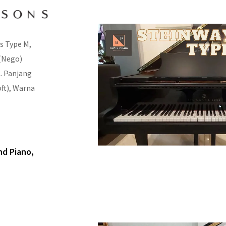
s Type M,
 (Nego)
A. Panjang
oft), Warna
nd Piano,