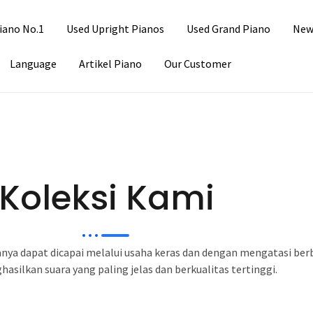
iano No.1
Used Upright Pianos
Used Grand Piano
New
Language
Artikel Piano
Our Customer
Koleksi Kami
hanya dapat dicapai melalui usaha keras dan dengan mengatasi ber
asilkan suara yang paling jelas dan berkualitas tertinggi.