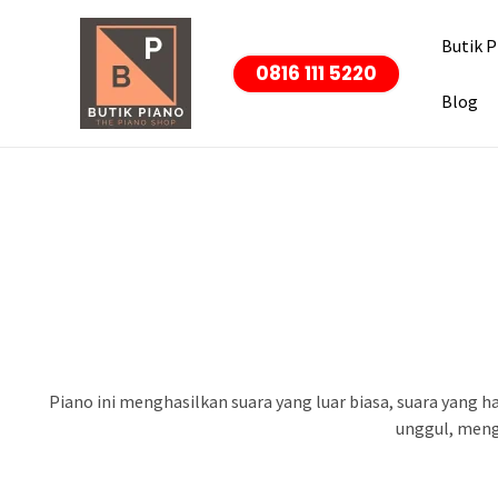
Skip
Butik P
to
0816 111 5220
content
Blog
Piano ini menghasilkan suara yang luar biasa, suara yang 
unggul, mengh