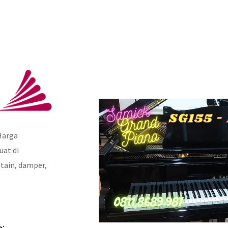
Harga
uat di
stain, damper,