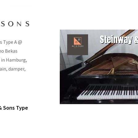
ns Type A @
ano Bekas
e in Hamburg,
ain, damper,
& Sons Type