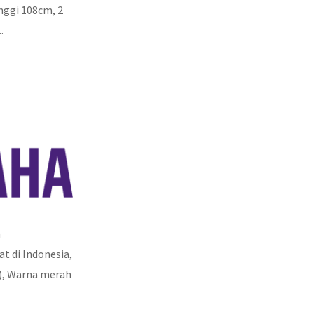
inggi 108cm, 2
.
a
at di Indonesia,
t), Warna merah