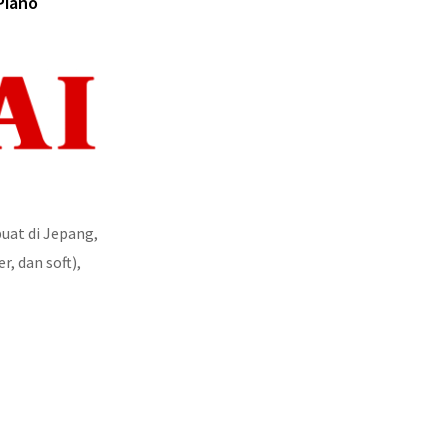
Piano
buat di Jepang,
, dan soft),
1