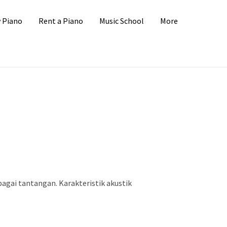
 Piano
Rent a Piano
Music School
More
bagai tantangan. Karakteristik akustik