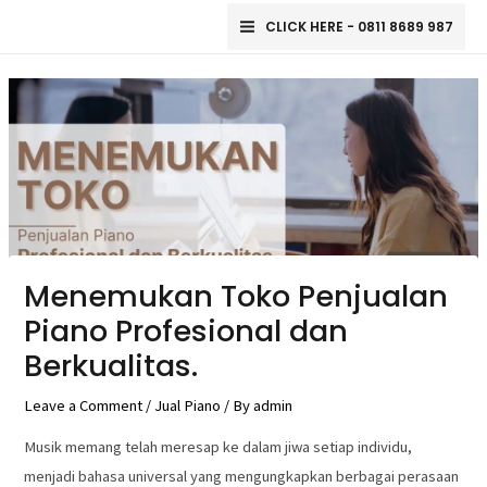
Skip
Main
CLICK HERE - 0811 8689 987
to
Menu
Post
content
navigation
Menemukan Toko Penjualan
Piano Profesional dan
Berkualitas.
Leave a Comment
/
Jual Piano
/ By
admin
Musik memang telah meresap ke dalam jiwa setiap individu,
menjadi bahasa universal yang mengungkapkan berbagai perasaan