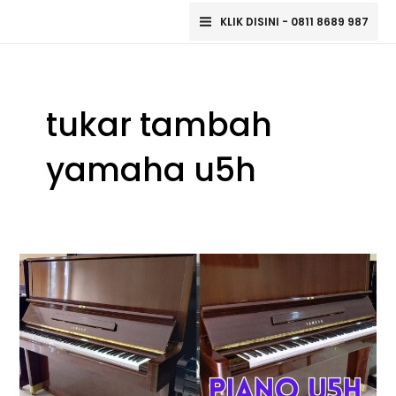
Lewati
Main
KLIK DISINI - 0811 8689 987
ke
Menu
konten
tukar tambah
yamaha u5h
Yamaha
U5H
Upright
Piano
–
Keanggunan