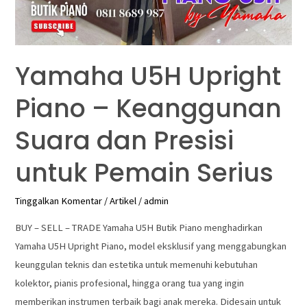
Suara
dan
Presisi
untuk
Yamaha U5H Upright
Pemain
Piano – Keanggunan
Serius
Suara dan Presisi
untuk Pemain Serius
Tinggalkan Komentar
/
Artikel
/
admin
BUY – SELL – TRADE Yamaha U5H Butik Piano menghadirkan
Yamaha U5H Upright Piano, model eksklusif yang menggabungkan
keunggulan teknis dan estetika untuk memenuhi kebutuhan
kolektor, pianis profesional, hingga orang tua yang ingin
memberikan instrumen terbaik bagi anak mereka. Didesain untuk