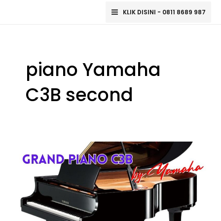
Lewati
Main
KLIK DISINI - 0811 8689 987
ke
Menu
konten
piano Yamaha
C3B second
Yamaha
C3B
Piano:
Keindahan
Instrumen
Musik