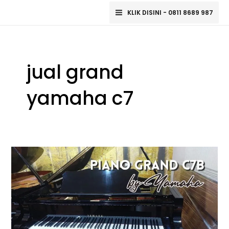
Lewati
Main
KLIK DISINI - 0811 8689 987
ke
Menu
konten
jual grand
yamaha c7
Yamaha
C7
Grand
Piano
–
Jejak