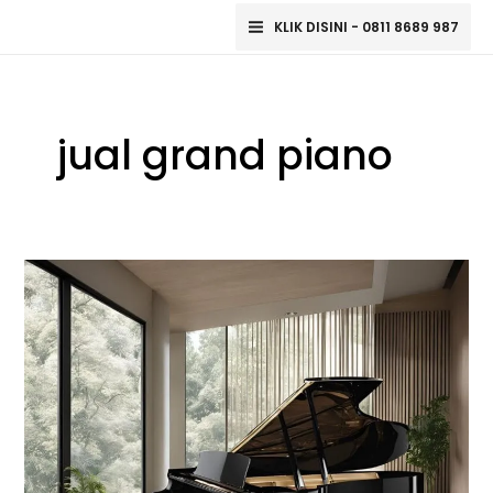
Lewati
Main
KLIK DISINI - 0811 8689 987
ke
Menu
konten
jual grand piano
Jual
Piano
Kawai:
Eksplorasi
Keindahan
Musik
dengan
Kualitas