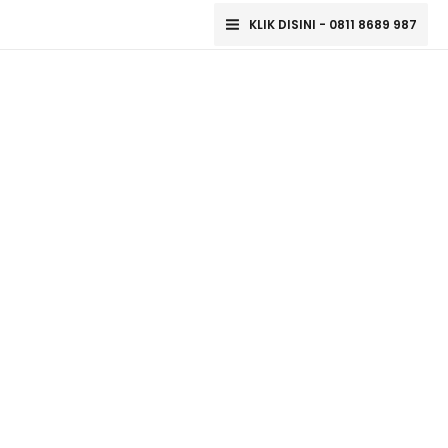
Lewati
Main
KLIK DISINI - 0811 8689 987
ke
Menu
konten