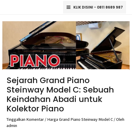
Lewati
Main
KLIK DISINI - 0811 8689 987
ke
Menu
Post
konten
navigation
Sejarah Grand Piano
Steinway Model C: Sebuah
Keindahan Abadi untuk
Kolektor Piano
Tinggalkan Komentar
/
Harga Grand Piano Steinway Model C
/ Oleh
admin