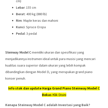
cm)
Lebar
: 155 cm
Berat
: 400 kg (880 lb)
Rim
: Maple keras dan mahoni
Kunci
: Spruce Eropa
Pedal
: 3 pedal
Steinway Model C
memiliki ukuran dan spesifikasi yang
menjadikannya instrumen ideal untuk para musisi yang mencari
kualitas suara superior dalam ukuran yang lebih kompak
dibandingkan dengan Model D, yang merupakan grand piano
konser penuh.
Info stok dan update Harga Grand Piano Steinway Model C
Bekas
Klik Disini
Kenapa Steinway Model C adalah Investasi yang Baik?